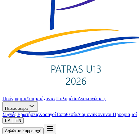
Πρόγραμμα
Συμμετέχοντες
Πολυμέσα
Ανακοινώσεις
Περισσότερα
Συχνές Ερωτήσεις
Χορηγοί
Τοποθεσία
Διαμονή
Κοντινοί Προορισμοί
ΕΛ
EN
Δηλώστε Συμμετοχή